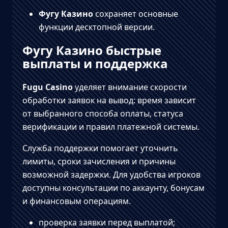
Фугу Казино
сохраняет основные
функции десктопной версии.
Фугу Казино быстрые
выплаты и поддержка
Fugu Casino
уделяет внимание скорости
обработки заявок на вывод: время зависит
от выбранного способа оплаты, статуса
верификации и правил платежной системы.
Служба поддержки помогает уточнить
лимиты, сроки зачисления и причины
возможной задержки. Для удобства игроков
доступны консультации по аккаунту, бонусам
и финансовым операциям.
проверка заявки перед выплатой;