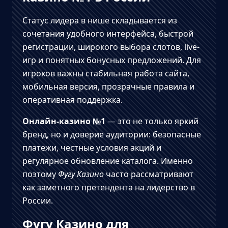
Статус лидера в нише складывается из
сочетания удобного интерфейса, быстрой
регистрации, широкого выбора слотов, live-
игр и понятных бонусных предложений. Для
игроков важны стабильная работа сайта,
мобильная версия, прозрачные правила и
оперативная поддержка.
Онлайн-казино №1
— это не только яркий
бренд, но и доверие аудитории: безопасные
платежи, честные условия акций и
регулярное обновление каталога. Именно
поэтому
Фугу Казино
часто рассматривают
как заметного претендента на лидерство в
России.
Фугу Казино для