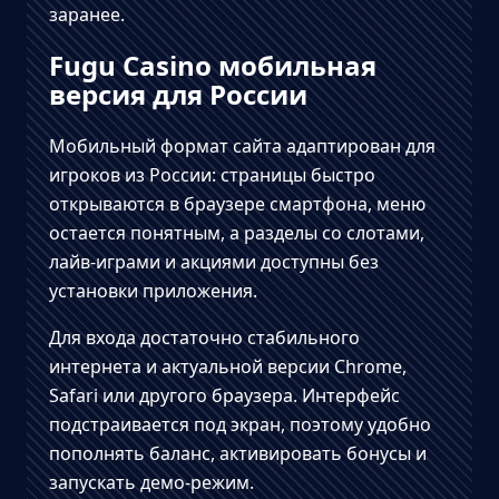
заранее.
Fugu Casino мобильная
версия для России
Мобильный формат сайта адаптирован для
игроков из России: страницы быстро
открываются в браузере смартфона, меню
остается понятным, а разделы со слотами,
лайв-играми и акциями доступны без
установки приложения.
Для входа достаточно стабильного
интернета и актуальной версии Chrome,
Safari или другого браузера. Интерфейс
подстраивается под экран, поэтому удобно
пополнять баланс, активировать бонусы и
запускать демо-режим.