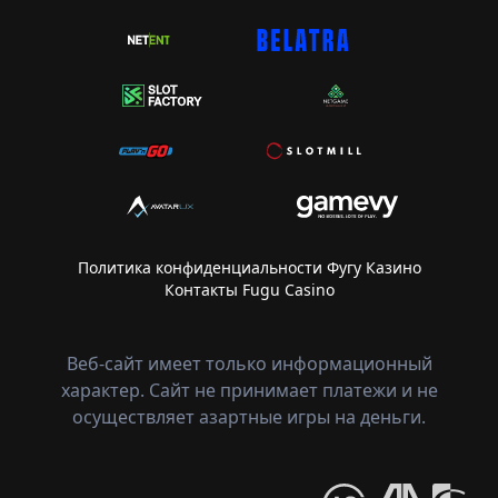
Политика конфиденциальности Фугу Казино
Контакты Fugu Casino
Веб-сайт имеет только информационный
характер. Сайт не принимает платежи и не
осуществляет азартные игры на деньги.