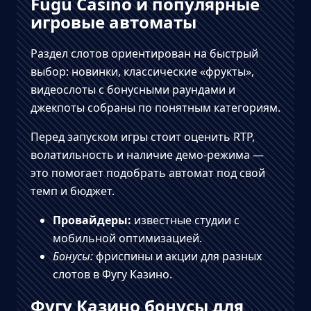
Fugu Casino и популярные
игровые автоматы
Раздел слотов ориентирован на быстрый
выбор: новинки, классические «фрукты»,
видеослоты с бонусными раундами и
джекпоты собраны по понятным категориям.
Перед запуском игры стоит оценить RTP,
волатильность и наличие демо-режима —
это помогает подобрать автомат под свой
темп и бюджет.
Провайдеры:
известные студии с
мобильной оптимизацией.
Бонусы:
фриспины и акции для разных
слотов в Фугу Казино.
Фугу Казино бонусы для