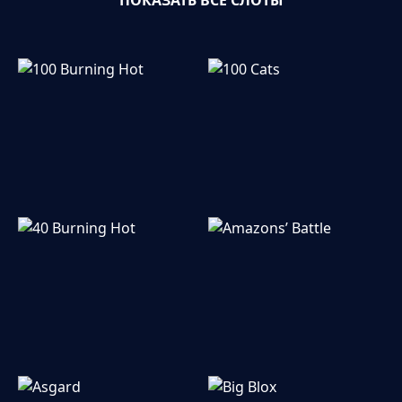
ПОКАЗАТЬ ВСЕ СЛОТЫ